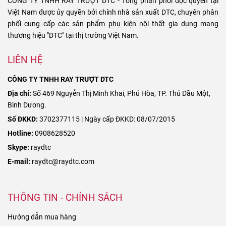
CÔNG TY TNHH RAY TRƯỢT DTC - Tổng phân phối độc quyền tại
Việt Nam được ủy quyền bởi chính nhà sản xuất DTC, chuyên phân
phối cung cấp các sản phẩm phụ kiện nội thất gia dụng mang
thương hiệu "DTC" tại thị trường Việt Nam.
LIÊN HỆ
CÔNG TY TNHH RAY TRƯỢT DTC
Địa chỉ:
Số 469 Nguyễn Thị Minh Khai, Phú Hòa, TP. Thủ Dầu Một,
Bình Dương.
Số ĐKKD:
3702377115 | Ngày cấp ĐKKD: 08/07/2015
Hotline:
0908628520
Skype:
raydtc
E-mail:
raydtc@raydtc.com
THÔNG TIN - CHÍNH SÁCH
Hướng dẫn mua hàng