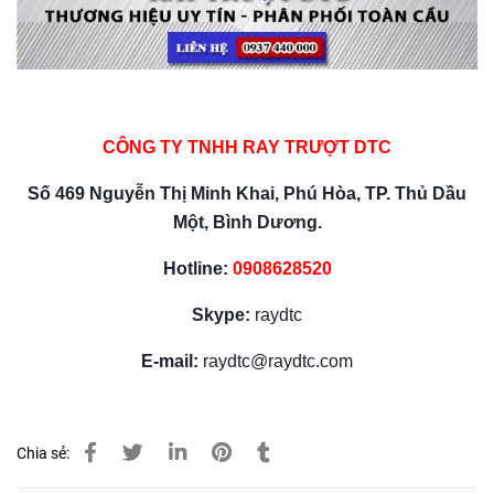
CÔNG TY TNHH RAY TRƯỢT DTC
Số 469 Nguyễn Thị Minh Khai, Phú Hòa, TP. Thủ Dầu
Một, Bình Dương.
Hotline:
0908628520
Skype:
raydtc
E-mail:
raydtc@raydtc.com
Chia sẻ: