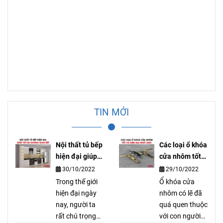
TIN MỚI
Nội thất tủ bếp
Các loại ổ khóa
hiện đại giúp
cửa nhôm tốt
tối ưu không
và hiện đại
30/10/2022
29/10/2022
gian bếp
nhất
Trong thế giới
Ổ khóa cửa
hiện đại ngày
nhôm có lẽ đã
nay, người ta
quá quen thuộc
rất chú trọng
với con người