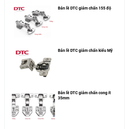
thêm các thông
quan trọng của
được chúng là
tin chi tiết, hãy
phụ kiện tủ bếp
gì và chúng
Bản lề DTC giảm chấn 155 độ
theo dõi bài viết
inox, hãy cùng
mang lại những
này cùng DTC
DTC tìm hiểu
ý nghĩa gì, hãy
nhé!
nhé!
cùng DTC tìm
hiểu nhé!
Bản lề DTC giảm chấn kiểu Mỹ
Bản lề DTC giảm chấn cong ít
35mm