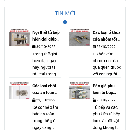
TIN MỚI
Nội thất tủ bếp
Các loại ổ khóa
hiện đại giúp
cửa nhôm tốt
tối ưu không
và hiện đại
30/10/2022
29/10/2022
gian bếp
nhất
Trong thế giới
Ổ khóa cửa
hiện đại ngày
nhôm có lẽ đã
nay, người ta
quá quen thuộc
rất chú trọng
với con người
vào việc thiết
qua bao thế hệ
Các loại chốt
Báo giá phụ
kế một không
nay vì những
cửa an toàn
kiện tủ bếp
gian bếp sao
công dụng mà
chống trộm
inox cập nhật
29/10/2022
29/10/2022
cho hiện đại và
nó mang lại. Để
nên dùng
mới nhất
đẹp mắt nhất.
Để có thể đảm
hiểu rõ hơn về
Tủ bếp và các
Do đó mà tủ
bảo an toàn
các loại ổ khóa
phụ kiện tủ bếp
bếp và nội thất
trong thế giới
này, hãy cùng
inox là một vật
tủ bếp cũng là
ngày càng
DTC tìm hiểu
dụng không thể