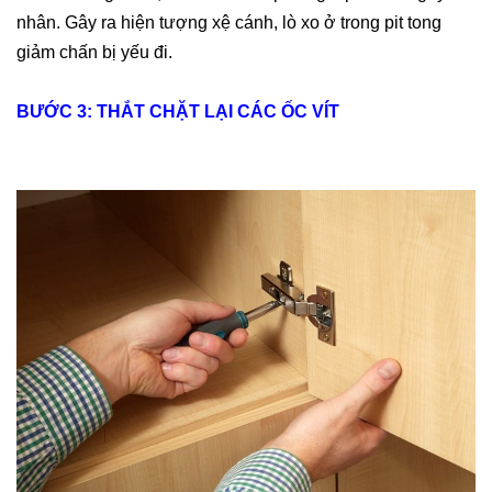
nhân. Gây ra hiện tượng xệ cánh, lò xo ở trong pit tong
giảm chấn bị yếu đi.
BƯỚC 3: THẮT CHẶT LẠI CÁC ỐC VÍT