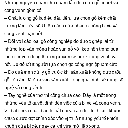
Những nguyên nhân chủ quan dẫn đến cửa gỗ bị nứt và
cong vênh gồm có:
– Chất lượng gỗ là điều đầu tiên, lựa chọn gỗ kém chất
lượng làm cửa sẽ khiến cánh cửa nhanh chóng bị xệ và
cong vênh, rạn nứt.
– Đối với các loại gỗ công nghiệp do được ghép lại từ
những lớp ván mỏng hoặc vụn gỗ với keo nên trong quá
trình chuyển động thường xuyên sẽ bị xệ, cong vênh và
nở. Do đó rất ít người lựa chọn gỗ công nghiệp làm cửa.
– Do quá trình xử lý gỗ trước khi sản xuất không được tốt,
gỗ còn ẩm đã đưa vào sản xuất, trong quá trình sử dụng sẽ
bị xệ và cong vênh.
– Tay nghề của thợ thi công chưa cao. Đây là một trong
những yếu tố quyết định đến việc cửa bị xệ và cong vênh.
Vít bắt chưa chặt, bản lề bắt chưa cân đối, lệch lạc, khuôn
chưa được đặt chính xác vào vị trí là nhưng yếu tố khiến
khuôn cửa bị xệ, ngay cả khi vừa mới lắp xong.