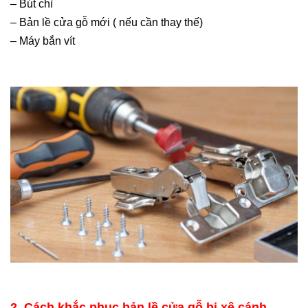
– Bút chì
– Bản lề cửa gỗ mới ( nếu cần thaу thế)
– Máy bắn vít
2. Cách khắc phục bản lề cửa gỗ bị xệ cánh