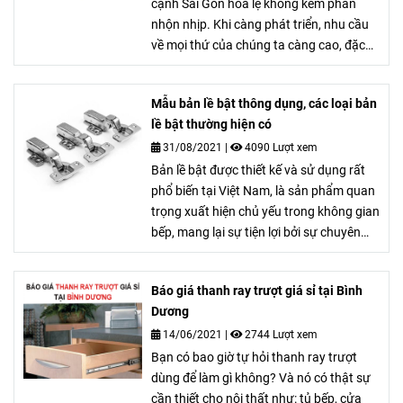
cạnh Sài Gòn hoa lệ không kém phần
nhộn nhịp. Khi càng phát triển, nhu cầu
về mọi thứ của chúng ta càng cao, đặc
biệt là việc mua các loại bản lề - một phụ
kiện không thể thiếu để liên kết các vật
Mẫu bản lề bật thông dụng, các loại bản
dụng nội thất trong gia đình của bạn một
lề bật thường hiện có
cách hoàn hảo. Hiểu được những nhu
cầu ngày càng cấp thiết này, DTC sẽ giới
31/08/2021
|
4090 Lượt xem
thiệu và cung cấp báo giá bản lề Bình
Bản lề bật được thiết kế và sử dụng rất
Dương - một địa chỉ cực kỳ uy tín trong
phổ biến tại Việt Nam, là sản phẩm quan
lĩnh vực bản lề tại Bình Dương này nhé!
trọng xuất hiện chủ yếu trong không gian
bếp, mang lại sự tiện lợi bởi sự chuyên
dụng và tiện ích đến từ tính năng của
chúng
Báo giá thanh ray trượt giá sỉ tại Bình
Dương
14/06/2021
|
2744 Lượt xem
Bạn có bao giờ tự hỏi thanh ray trượt
dùng để làm gì không? Và nó có thật sự
cần thiết cho nội thất như: tủ bếp, cửa