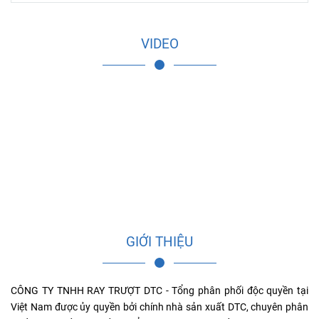
thì không thể không nhắc đến bản lề tủ
bếp. Vậy bản lề tủ bếp là gì? Đó là câu hỏi
được nhiều người sử dụng đưa ra cho
VIDEO
chúng tôi trong thời gian vừa qua. Để
biết thông tin chi tiết về thiết bị này, hãy
cùng chúng tôi đi tìm hiểu chi tiết trong
bài viết sau đây!
GIỚI THIỆU
CÔNG TY TNHH RAY TRƯỢT DTC - Tổng phân phối độc quyền tại
Việt Nam được ủy quyền bởi chính nhà sản xuất DTC, chuyên phân