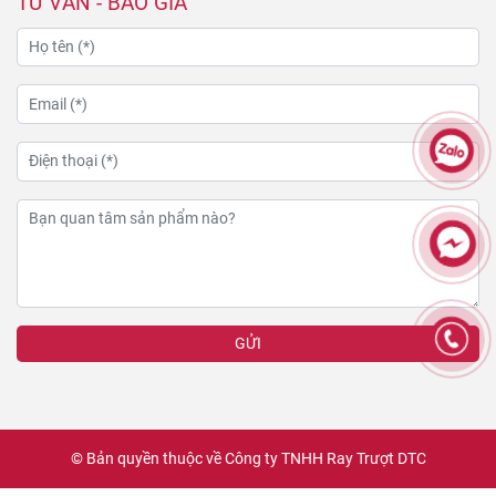
TƯ VẤN - BÁO GIÁ
GỬI
© Bản quyền thuộc về Công ty TNHH Ray Trượt DTC