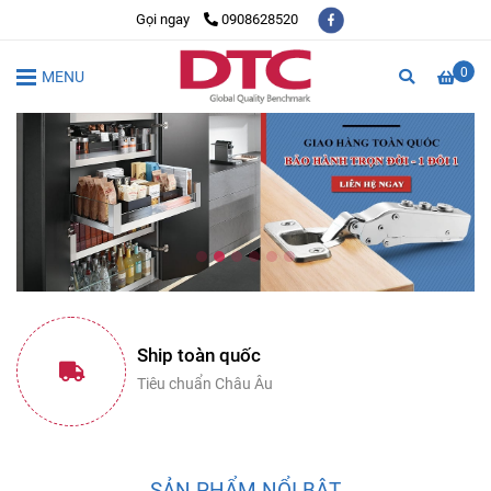
Gọi ngay
0908628520
0
MENU
Ship toàn quốc
Tiêu chuẩn Châu Âu
SẢN PHẨM NỔI BẬT