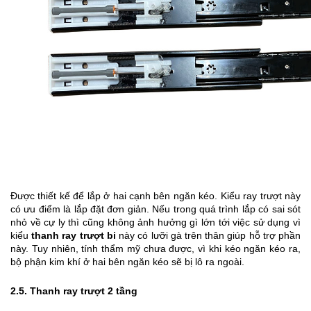
Được thiết kế để lắp ở hai cạnh bên ngăn kéo. Kiểu ray trượt này 
có ưu điểm là lắp đặt đơn giản. Nếu trong quá trình lắp có sai sót 
nhỏ về cự ly thì cũng không ảnh hưởng gì lớn tới việc sử dụng vì 
kiểu 
thanh ray trượt bi
 này có lưỡi gà trên thân giúp hỗ trợ phần 
này. Tuy nhiên, tính thẩm mỹ chưa được, vì khi kéo ngăn kéo ra, 
bộ phận kim khí ở hai bên ngăn kéo sẽ bị lô ra ngoài.
2.5. Thanh ray trượt 2 tầng