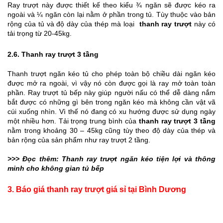
Ray trượt này được thiết kế theo kiểu ¾ ngăn sẽ được kéo ra 
ngoài và ¼ ngăn còn lại nằm ở phần trong tủ. Tùy thuộc vào bản 
rộng của tủ và độ dày của thép mà loại  
thanh ray trượt
 này có 
tải trọng từ 20-45kg.
2.6. Thanh ray trượt 3 tầng
Thanh trượt ngăn kéo tủ cho phép toàn bộ chiều dài ngăn kéo 
được mở ra ngoài, vì vậy nó còn được gọi là ray mở toàn toàn 
phần. Ray trượt tủ bếp này giúp người nấu có thể dễ dàng nắm 
bắt được có những gì bên trong ngăn kéo mà không cần vật vã 
cúi xuống nhìn. Vì thế nó đang có xu hướng được sử dụng ngày 
một nhiều hơn. Tải trọng trung bình của 
thanh ray trượt 3 tầng
nằm trong khoảng 30 – 45kg cũng tùy theo độ dày của thép và 
bản rộng của sản phẩm như ray trượt 2 tầng.
>>> Đọc thêm: 
Thanh ray trượt ngăn kéo tiện lợi và thông 
minh cho không gian tủ bếp
3. Báo giá thanh ray trượt giá sỉ tại Bình Dương