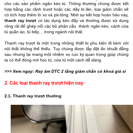
cho các sản phẩm ngăn kéo tủ. Thông thường chúng được kết 
hợp bằng các rãnh trượt hoặc các dãy bi lăn, loại giảm chấn sẽ 
có tích hợp thêm lò xo và pit-tông. Nhờ sự kết hợp hoàn hảo này, 
thanh ray trượt 
có tác dụng kéo đẩy và thường được sử dụng 
rộng rãi để ghép nối các bộ phận cấu  thành ngăn kéo, cánh cửa 
tủ quần áo, tủ bếp,…trong ngành nội thất.
Thanh ray trượt là một trong những thiết bị phụ kiện đi kèm với 
nội thất không thể thiếu. Tuy chúng được lắp đặt ẩn khuất đằng 
sau nhưng lại mang một nhiệm vụ cực kỳ quan trọng giúp chúng 
ta có thể đóng mở học tủ, cửa tủ một cách dễ dàng.
>>> Xem ngay: 
Ray âm DTC 2 tầng giảm chấn có khoá giá sỉ
2. Các loại thanh ray trượt hiện nay
2.1. Thanh ray trượt thường