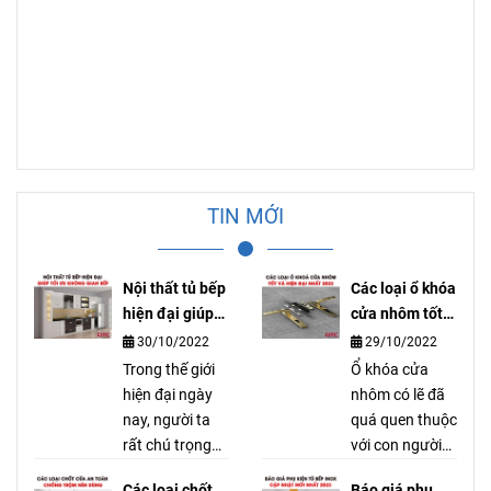
TIN MỚI
Nội thất tủ bếp
Các loại ổ khóa
hiện đại giúp
cửa nhôm tốt
tối ưu không
và hiện đại
30/10/2022
29/10/2022
gian bếp
nhất
Trong thế giới
Ổ khóa cửa
hiện đại ngày
nhôm có lẽ đã
nay, người ta
quá quen thuộc
rất chú trọng
với con người
vào việc thiết
qua bao thế hệ
Các loại chốt
Báo giá phụ