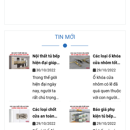
TIN MỚI
Nội thất tủ bếp
Các loại ổ khóa
hiện đại giúp
cửa nhôm tốt
tối ưu không
và hiện đại
30/10/2022
29/10/2022
gian bếp
nhất
Trong thế giới
Ổ khóa cửa
hiện đại ngày
nhôm có lẽ đã
nay, người ta
quá quen thuộc
rất chú trọng
với con người
vào việc thiết
qua bao thế hệ
Các loại chốt
Báo giá phụ
kế một không
nay vì những
cửa an toàn
kiện tủ bếp
gian bếp sao
công dụng mà
chống trộm
inox cập nhật
29/10/2022
29/10/2022
cho hiện đại và
nó mang lại. Để
nên dùng
mới nhất