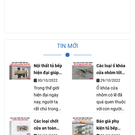
TIN MỚI
Nội thất tủ bếp
Các loại ổ khóa
hiện đại giúp
cửa nhôm tốt
tối ưu không
và hiện đại
30/10/2022
29/10/2022
gian bếp
nhất
Trong thế giới
Ổ khóa cửa
hiện đại ngày
nhôm có lẽ đã
nay, người ta
quá quen thuộc
rất chú trọng
với con người
vào việc thiết
qua bao thế hệ
Các loại chốt
Báo giá phụ
kế một không
nay vì những
cửa an toàn
kiện tủ bếp
gian bếp sao
công dụng mà