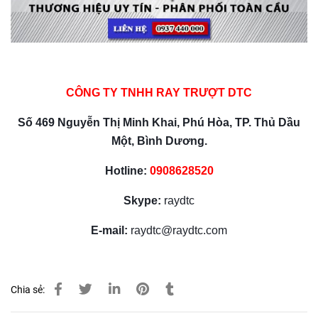
CÔNG TY TNHH RAY TRƯỢT DTC
Số 469 Nguyễn Thị Minh Khai, Phú Hòa, TP. Thủ Dầu
Một, Bình Dương.
Hotline:
0908628520
Skype:
raydtc
E-mail:
raydtc@raydtc.com
Chia sẻ: